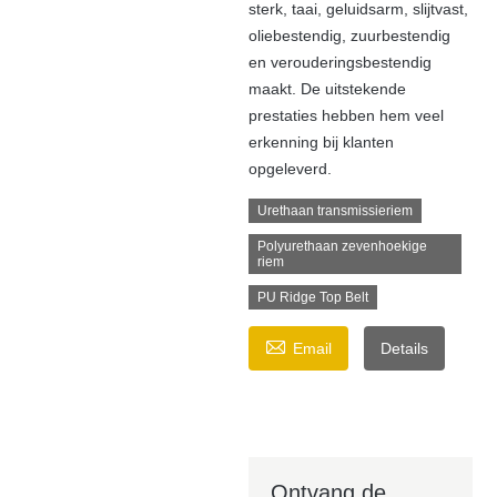
sterk, taai, geluidsarm, slijtvast,
oliebestendig, zuurbestendig
en verouderingsbestendig
maakt. De uitstekende
prestaties hebben hem veel
erkenning bij klanten
opgeleverd.
Urethaan transmissieriem
Polyurethaan zevenhoekige
riem
PU Ridge Top Belt

Email
Details
Ontvang de