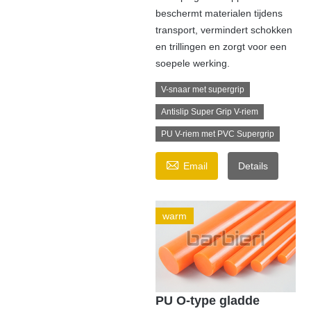
beschermt materialen tijdens
transport, vermindert schokken
en trillingen en zorgt voor een
soepele werking.
V-snaar met supergrip
Antislip Super Grip V-riem
PU V-riem met PVC Supergrip

Email
Details
warm
PU O-type gladde