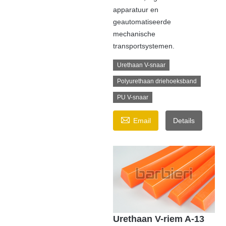
apparatuur en
geautomatiseerde
mechanische
transportsystemen.
Urethaan V-snaar
Polyurethaan driehoeksband
PU V-snaar

Email
Details
Urethaan V-riem A-13