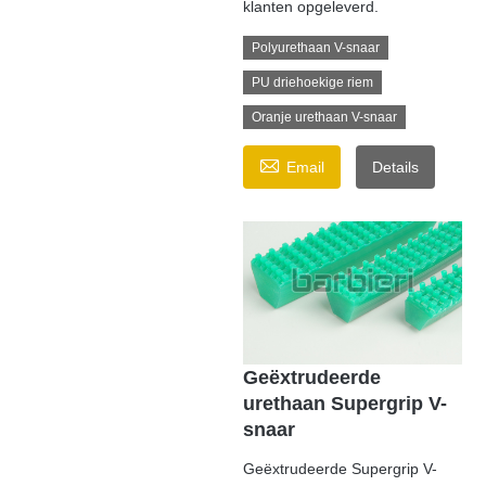
klanten opgeleverd.
Polyurethaan V-snaar
PU driehoekige riem
Oranje urethaan V-snaar

Email
Details
Geëxtrudeerde
urethaan Supergrip V-
snaar
Geëxtrudeerde Supergrip V-