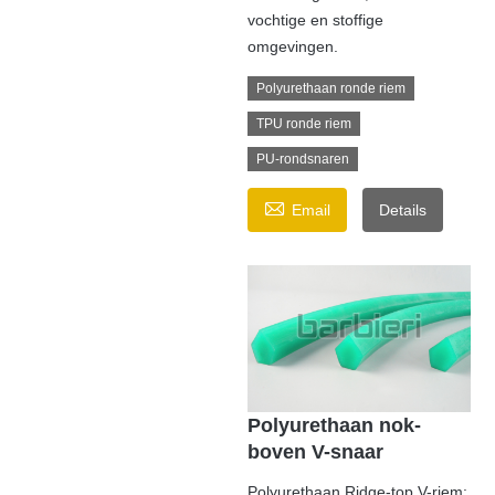
vochtige en stoffige
omgevingen.
Polyurethaan ronde riem
TPU ronde riem
PU-rondsnaren

Email
Details
Polyurethaan nok-
boven V-snaar
Polyurethaan Ridge-top V-riem: