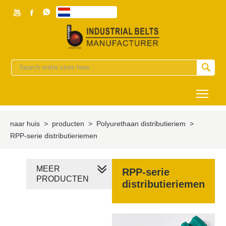



Nederlands


Togg
naar huis
>
producten
>
Polyurethaan distributieriem
>
RPP-serie distributieriemen
MEER
RPP-serie
PRODUCTEN
distributieriemen