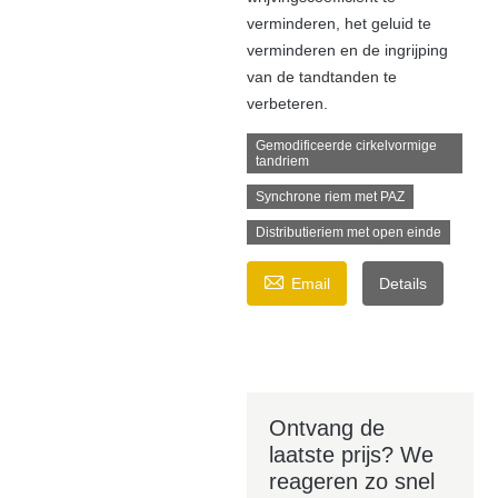
verminderen, het geluid te
verminderen en de ingrijping
van de tandtanden te
verbeteren.
Gemodificeerde cirkelvormige
tandriem
Synchrone riem met PAZ
Distributieriem met open einde

Email
Details
Ontvang de
laatste prijs? We
reageren zo snel