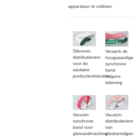
apparatuur te voldoen.
Siliconen
Verwerk de
distributieriem
hoogwaardige
voor de
synchrone
sanitaire
band
productenindustrie
volgens
tekening
Vacuüm
Vacuüm-
synchrone
distributieriem
band voor
van
glasrandmachine
glaskantslijper