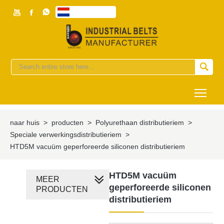



Nederlands


Togg
naar huis
>
producten
>
Polyurethaan distributieriem
>
Speciale verwerkingsdistributieriem
>
HTD5M vacuüm geperforeerde siliconen distributieriem
HTD5M vacuüm
MEER
geperforeerde siliconen
PRODUCTEN
distributieriem