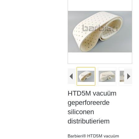
HTD5M vacuüm
geperforeerde
siliconen
distributieriem
Barbieri® HTD5M vacuüm