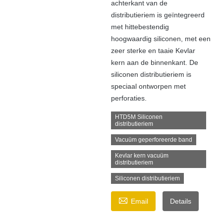
achterkant van de
distributieriem is geïntegreerd
met hittebestendig
hoogwaardig siliconen, met een
zeer sterke en taaie Kevlar
kern aan de binnenkant. De
siliconen distributieriem is
speciaal ontworpen met
perforaties.
HTD5M Siliconen
distributieriem
Vacuüm geperforeerde band
Kevlar kern vacuüm
distributieriem
Siliconen distributieriem

Email
Details