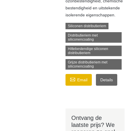
ozonbestendigheid, chemische
bestendigheid en uitstekende
isolerende eigenschappen.
Siliconen distributieriem
Distributieriem met
siliconencoating
Hittebestendige siliconen
distributieriem
Grijze distributieriem met
siliconencoating

Email
Details
Ontvang de
laatste prijs? We