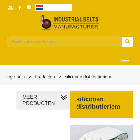



Nederlands


Togg
naar huis
>
Producten
>
siliconen distributieriem
MEER
siliconen
PRODUCTEN
distributieriem