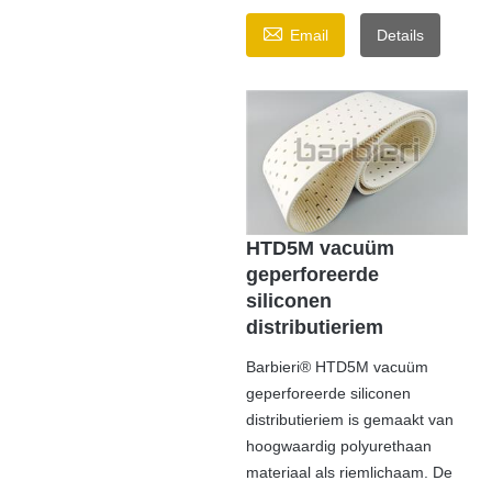

Email
Details
HTD5M vacuüm
geperforeerde
siliconen
distributieriem
Barbieri® HTD5M vacuüm
geperforeerde siliconen
distributieriem is gemaakt van
hoogwaardig polyurethaan
materiaal als riemlichaam. De