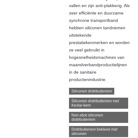
vallen en zijn anti-plakkerig. Als
zeer efficiënte en duurzame
synchrone transportband
hebben siliconen tandriemen
uitstekende
prestatiekenmerken en worden
ze veel gebruikt in
hogesnelheidsmachines van
maandverbandproductielijnen
in de sanitaire
productenindustrie.
Siliconen distributieriem
Siliconen distributieriem met
Kevlar-kern
Non-stick siliconen
distributieriem
Distributieriem bekleed met
siliconen