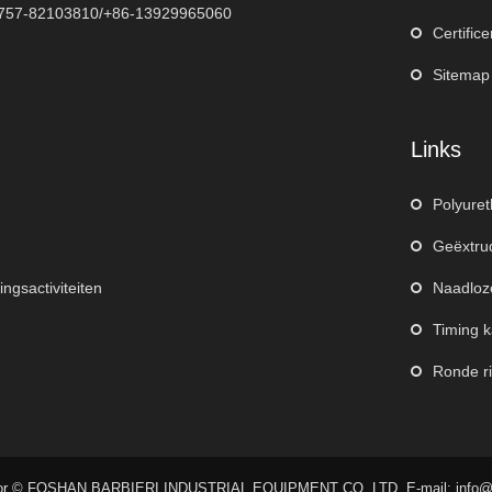
757-82103810/+86-13929965060
Certific
Sitemap
Links
Polyuret
Geëxtru
ingsactiviteiten
Naadloz
Timing k
Ronde ri
oor © FOSHAN BARBIERI INDUSTRIAL EQUIPMENT CO.,LTD. E-mail: info@ba