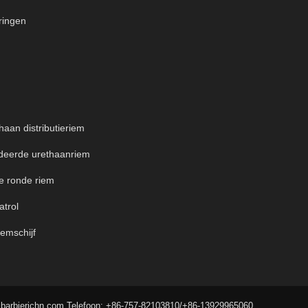
eringen
haan distributieriem
deerde urethaanriem
e ronde riem
atrol
emschijf
rbierichn.com Telefoon: +86-757-82103810/+86-13929965060