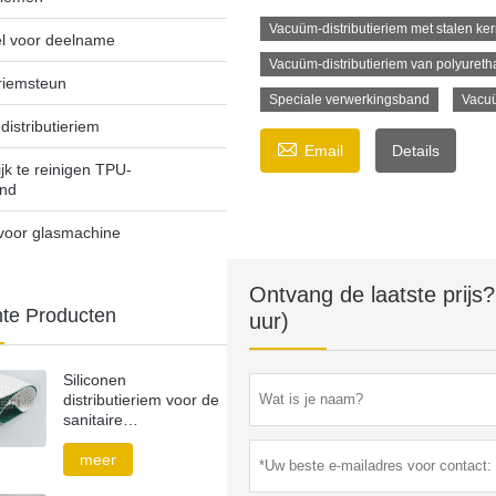
Vacuüm-distributieriem met stalen ke
l voor deelname
Vacuüm-distributieriem van polyuret
eriemsteun
Speciale verwerkingsband
Vacuü
istributieriem

Email
Details
jk te reinigen TPU-
and
voor glasmachine
Ontvang de laatste prijs
hte Producten
uur)
Siliconen
distributieriem voor de
sanitaire
productenindustrie
meer