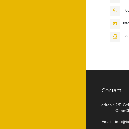
+8

in

+8

Contact
adres :
2/F Ge
ChanCh
Email :
info@b