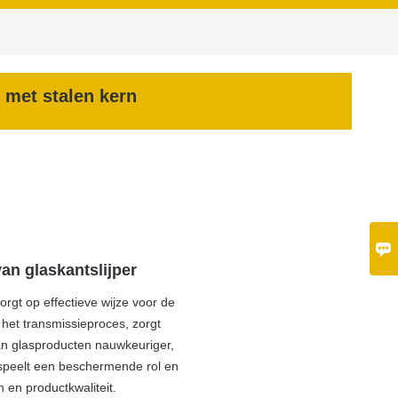
 met stalen kern

an glaskantslijper
orgt op effectieve wijze voor de
s het transmissieproces, zorgt
an glasproducten nauwkeuriger,
, speelt een beschermende rol en
 en productkwaliteit.