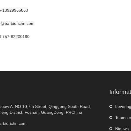
6-13929965060
fo@barbierichn.com
6-757-82200190
Informat
bouw A, NO.10,7th Street, Qinggong South Road,
Leverin
eng District, Foshan, GuangDong, PRChina
Teamser
arbierichn.com
Nieuws