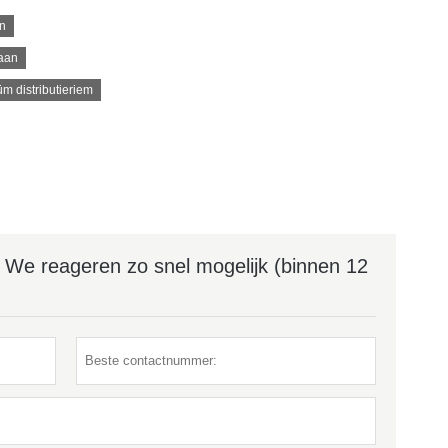
rn
haan
m distributieriem
? We reageren zo snel mogelijk (binnen 12