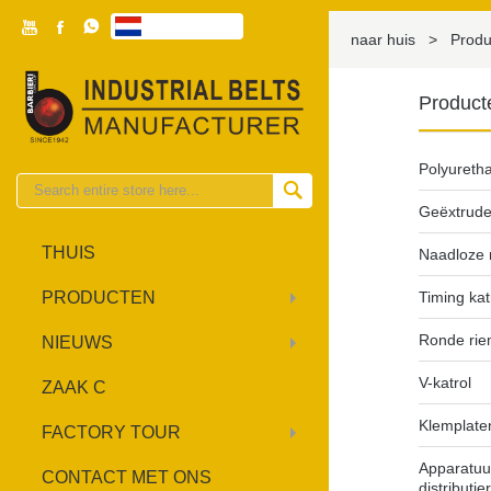



Nederlands

naar huis
>
Produ
Product
Polyuretha

Geëxtrude
THUIS
Naadloze 
PRODUCTEN
Timing kat
Ronde rie
NIEUWS
V-katrol
ZAAK C
Klemplate
FACTORY TOUR
Apparatuu
CONTACT MET ONS
distributi