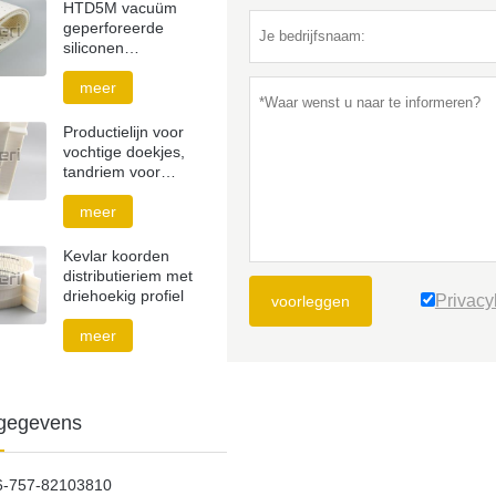
HTD5M vacuüm
geperforeerde
siliconen
distributieriem
meer
Productielijn voor
vochtige doekjes,
tandriem voor
schoenplaatjes
meer
Kevlar koorden
distributieriem met
driehoekig profiel
Privacy
voorleggen
meer
gegevens
6-757-82103810