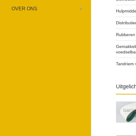
OVER ONS
Hulpmidde
Distributi
Rubberen d
Gemakkeli
voedselb
Tandriem 
Uitgelic