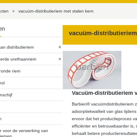
cten
>
vacuüm-distributieriem met stalen kern
en
vacuüm-distributieriem
+
an distributieriem
+
erde urethaanriem
ronde riem
rol
Vacuüm-distributieriem v
mschijf
Barbieri® vacuümdistributieriem z
adsorptiekwaliteit van glas tijden
ervoor dat het productieproces v
n
efficiënter en betrouwbaarder is
r voor de verwerking van
behaalt betere productieresultaten
eriemen