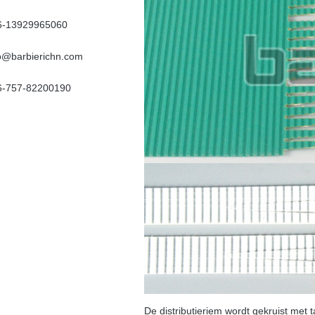
6-13929965060
fo@barbierichn.com
6-757-82200190
De distributieriem wordt gekruist met