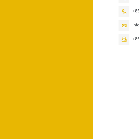
+8

in

+8
