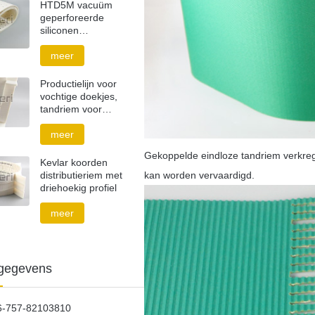
HTD5M vacuüm
geperforeerde
siliconen
distributieriem
meer
Productielijn voor
vochtige doekjes,
tandriem voor
schoenplaatjes
meer
Gekoppelde eindloze tandriem verkrege
Kevlar koorden
kan worden vervaardigd.
distributieriem met
driehoekig profiel
meer
gegevens
6-757-82103810