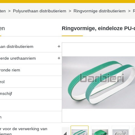
ten
>
Polyurethaan distributieriem
>
Ringvormige distributieriem
>
R
en
Ringvormige, eindeloze PU-d
+
an distributieriem
+
erde urethaanriem
ronde riem
rol
mschijf
n
r voor de verwerking van
eriemen