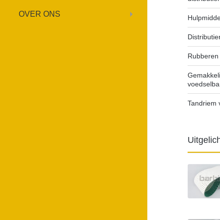
OVER ONS
Hulpmidde
Distributi
Rubberen d
Gemakkeli
voedselb
Tandriem 
Uitgelic