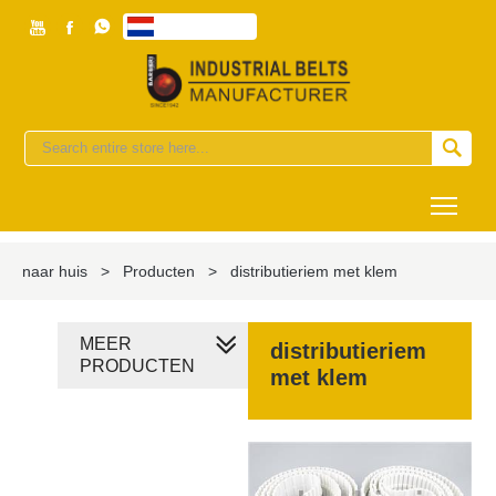



Nederlands


Togg
naar huis
>
Producten
>
distributieriem met klem
MEER
distributieriem
PRODUCTEN
met klem